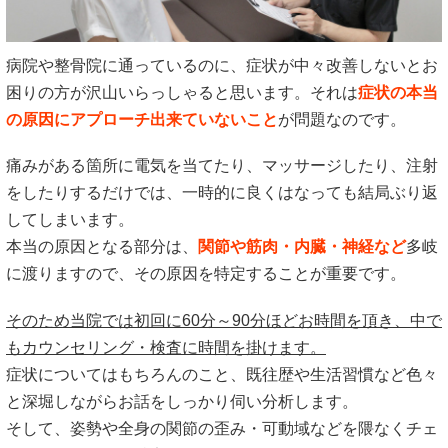
病院や整骨院に通っているのに、症状が中々改善しないとお
困りの方が沢山いらっしゃると思います。それは
症状の本当
の原因にアプローチ出来ていないこと
が問題なのです。
痛みがある箇所に電気を当てたり、マッサージしたり、注射
をしたりするだけでは、一時的に良くはなっても結局ぶり返
してしまいます。
本当の原因となる部分は、
関節や筋肉・内臓・神経など
多岐
に渡りますので、その原因を特定することが重要です。
そのため当院では初回に60分～90分ほどお時間を頂き、中で
もカウンセリング・検査に時間を掛けます。
症状についてはもちろんのこと、既往歴や生活習慣など色々
と深堀しながらお話をしっかり伺い分析します。
そして、姿勢や全身の関節の歪み・可動域などを隈なくチェ