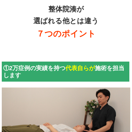
整体院湊が
選ばれる他とは違う
７つのポイント
①2万症例の実績を持つ
代表自らが
施術を担当
します