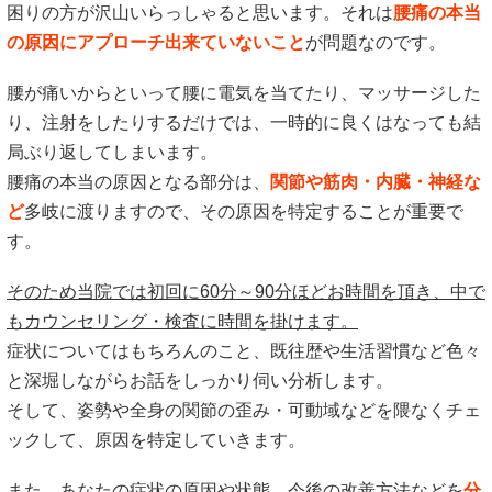
困りの方が沢山いらっしゃると思います。それは
腰痛の本当
の原因にアプローチ出来ていないこと
が問題なのです。
腰が痛いからといって腰に電気を当てたり、マッサージした
り、注射をしたりするだけでは、一時的に良くはなっても結
局ぶり返してしまいます。
腰痛の本当の原因となる部分は、
関節や筋肉・内臓・神経な
ど
多岐に渡りますので、その原因を特定することが重要で
す。
そのため当院では初回に60分～90分ほどお時間を頂き、中で
もカウンセリング・検査に時間を掛けます。
症状についてはもちろんのこと、既往歴や生活習慣など色々
と深堀しながらお話をしっかり伺い分析します。
そして、姿勢や全身の関節の歪み・可動域などを隈なくチェ
ックして、原因を特定していきます。
また、あなたの症状の原因や状態、今後の改善方法などを
分