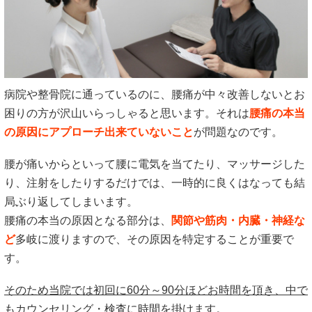
病院や整骨院に通っているのに、腰痛が中々改善しないとお
困りの方が沢山いらっしゃると思います。それは
腰痛の本当
の原因にアプローチ出来ていないこと
が問題なのです。
腰が痛いからといって腰に電気を当てたり、マッサージした
り、注射をしたりするだけでは、一時的に良くはなっても結
局ぶり返してしまいます。
腰痛の本当の原因となる部分は、
関節や筋肉・内臓・神経な
ど
多岐に渡りますので、その原因を特定することが重要で
す。
そのため当院では初回に60分～90分ほどお時間を頂き、中で
もカウンセリング・検査に時間を掛けます。