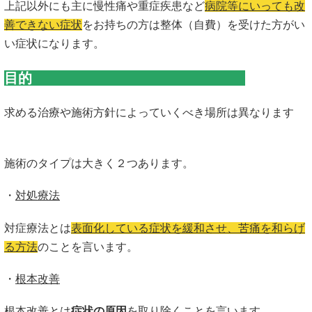
上記以外にも主に慢性痛や重症疾患など
病院等にいっても改
善できない症状
をお持ちの方は整体（自費）を受けた方がい
い症状になります。
目的
求める治療や施術方針によっていくべき場所は異なります
施術のタイプは大きく２つあります。
・
対処療法
対症療法とは
表面化している症状を緩和させ、苦痛を和らげ
る方法
のことを言います。
・
根本改善
根本改善とは
症状の原因
を取り除くことを言います。