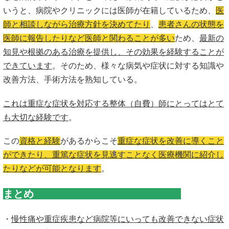
いうと、病院やクリニックには医師が在籍しているため、
医
師と相談しながら治療方針を決めてたり
、
患者さんの状態を
医師に報告したりなど医師と関わることが多い
ため
、
最新の
知見や根拠のある治療を提供し、その効果を経験することが
できています
。そのため、様々な病気や症状に対する知識や
改善方法、手術方法を熟知している。
これは重症な症状を対応する整体（自費）師にとってはとて
も大切な経験です
。
この
資格と経験
があるからこそ
重症な症状を改善に導くこと
ができたり、重篤な症状を見逃すことなく医療機関に紹介し
たりなどが可能となります
。
まとめ
・
慢性痛や重症疾患など病院等にいっても改善できない症状